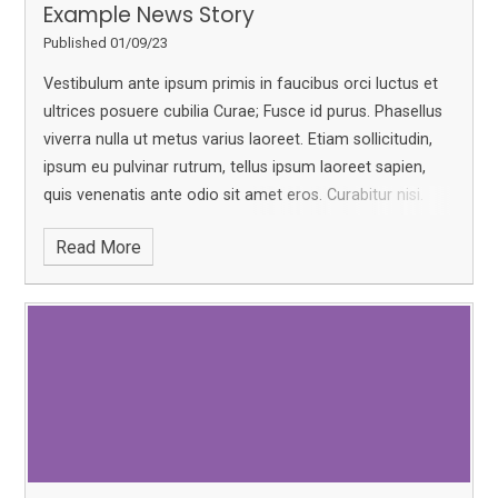
Example News Story
Published 01/09/23
Vestibulum ante ipsum primis in faucibus orci luctus et
ultrices posuere cubilia Curae; Fusce id purus. Phasellus
viverra nulla ut metus varius laoreet. Etiam sollicitudin,
ipsum eu pulvinar rutrum, tellus ipsum laoreet sapien,
quis venenatis ante odio sit amet eros. Curabitur nisi.
Sed mollis, eros et ultrices tempus, mauris ipsum
Read More
aliquam libero, non adipiscing dolor urna a orci. Nullam
accumsan lorem in dui. In dui magna, posuere eget,
vestibulum et, tempor auctor, justo. Sed magna purus,
fermentum eu, tincidunt eu, varius ut, felis.